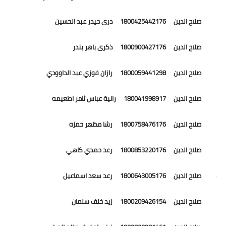
32 صلاح الدين 1800425442176 درى حيدر عبد الحسين
33 صلاح الدين 1800900427176 ذكرى باهر بندر
34 صلاح الدين 1800059441298 رازان فوزي عبد الداوودي
35 صلاح الدين 180041998917 رانية عباس ثامر اطعيمه
36 صلاح الدين 1800758476176 رشا مظهر حمزه
37 صلاح الدين 1800853220176 رعد حمدي كاهي
38 صلاح الدين 1800643005176 رعد سعد اسماعيل
39 صلاح الدين 1800209426154 زيد خلف سلمان