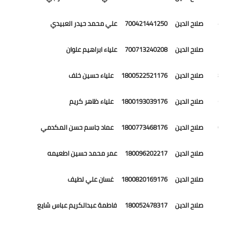
76 صلاح الدين 700421441250 علي محمد حيدر العبيدي
77 صلاح الدين 700713240208 علياء ابراهيم علوان
78 صلاح الدين 1800522521176 علياء حسين خلف
79 صلاح الدين 1800193039176 علياء ظاهر كريم
80 صلاح الدين 1800773468176 عماد جاسم حسن المكدمي
81 صلاح الدين 180096202217 عمر محمد حسين اطعيمه
82 صلاح الدين 1800820169176 غسان علي لطيف
83 صلاح الدين 180052478317 فاطمة عبدالكريم عباس شايع