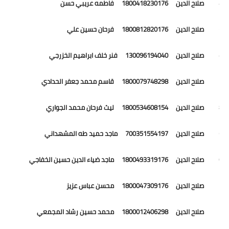
84 صلاح الدين 1800418230176 فاطمه عريبي حسن
85 صلاح الدين 1800812820176 فرحان حسين علي
86 صلاح الدين 130096194040 فنر خلف ابراهيم الخزرجي
87 صلاح الدين 1800079748298 قاسم محمد جعفر الحدادي
88 صلاح الدين 1800534608154 ليث فرحان محمد الجواري
89 صلاح الدين 700351554197 ماجد حميد طه المشهداني
90 صلاح الدين 1800493319176 ماجد ضياء الدين حسين الخفاجي
91 صلاح الدين 1800047309176 محسن عباس عزيز
92 صلاح الدين 1800012406298 محمد حسين رشاد المجمعي