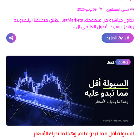
يحيى السهلاوي
09 يوليو 2026
تداول مباشرة من متصفحك: JustMarkets تطلق منصتها الإلكترونية
يواصل وسيط الأصول العالمي ال…
قراءة المزيد
إعلانات
السيولة أقل مما تبدو عليه، وهذا ما يحرك الأسعار