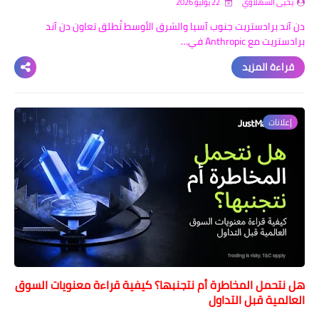
يحيى السهلاوي
22 يوليو 2026
دن آند برادستريت جنوب آسيا والشرق الأوسط تُطلق تعاون دن آند
برادستريت مع Anthropic في…
قراءة المزيد
إعلانات
هل نتحمل المخاطرة أم نتجنبها؟ كيفية قراءة معنويات السوق
العالمية قبل التداول