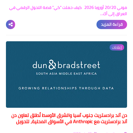
موني 20/20 أوروبا 2026 كيف حملت "كي" قصة التحول الرقمي في
العراق إلى أك…
قراءة المزيد
إعلانات
دن آند برادستريت جنوب آسيا والشرق الأوسط تُطلق تعاون دن
آند برادستريت مع Anthropic في الأسواق المحلية، لتحويل
الامتثال المعتمد على الذكاء الاصطناعي عبر Claude