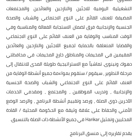
التشغيلية اليومية للاجئين والنازحين والعائدين والمجتمعات
المضيفة للعنف القائم على النوع الاجتماعي والشباب والصحة
الجنسية والإنجابية فرق لضمان الاستجابة الفعالة والمناسبة وفي
الوقت المناسب والوقاية من العنف القائم على النوع الاجتماعي
والقضايا المتعلقة بالحماية لجميع اللاجئين والنازحين والعائدين
المقيمين في المخيمات والمناطق خارج المخيمات في محافظتي
دهوك ونينوى. تماشياً مع الاستراتيجية طويلة المدى للانتقال إلى
مرحلة التطوير ، سيقوم / ستقوم بمواءمة جميع أنشطة الوقاية من
العنف القائم على النوع الاجتماعي والشباب والصحة الجنسية
والإنجابية ، وتدريب الموظفين ، والمجتمع ، ومقدمي الخدمات
الآخرين ذوي الصلة ، ورصد وتقييم أنشطة البرنامج ، والرصد الوضع
الأمني ​​والحفاظ على علاقة وثيقة مع الحكومة المحلية / القادة
المحليين وتمثيل Harikar في جميع الأنشطة ذات الصلة بالتنسيق.
يقدم تقاريره إلى: منسق البرنامج