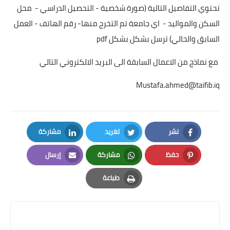
تحتوي التفاصيل التالية (صورة شخصية - التحصيل الدراسي - محل
السكن والمواليد - اي جامعة تم التخرج منها- رقم الهاتف - العمل
السابق والحالي) ترسل بشكل بشكل pdf
مع نماذج من الاعمال السابقة الى البريد الالكتروني التالي
Mustafa.ahmed@taifib.iq
نشر
تغريد
مشاركة
LinkedIn
Twitter
Facebook
حفظ
مشاركة
إرسال
Email
Whatsapp
Pinterest
طباعة
Print