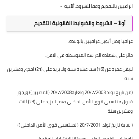
الراغبين بالتقديم وفقا للشروط ألآتية :-
أولاً – الشروط والضوابط القانونية التقديم
عراقيا ومن أبوين عراقيين بالولادة.
حائز على شهادة الدراسة المتوسطة في الاقل .
لايقل عمره عن (16) ست عشرة سنة ولا يزيد على (21) احدى وعشرين
سنة
(من تاريخ تولد 20/7/2003 ولغاية20/7/2008 (للمدنيين)) ويجوز
قبول منتسبي قوى الأمن الداخلي بعمر لايزيد على (23) ثلاث
وعشرين سنة
( لغاية تاريخ تولد 20/7/2001 ( لمنتسبي قوى الأمن الداخلي )).
ناجحا في الفحص الطبي ومجتازا للاختبارات المقررة .