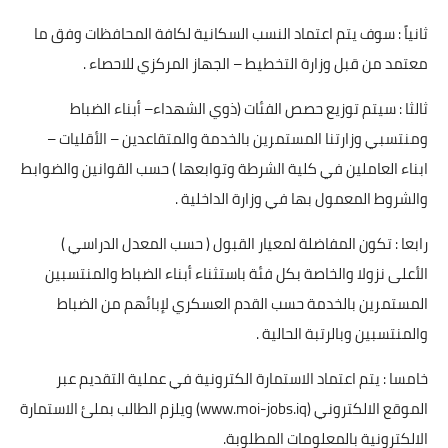
ثانياً : سوف يتم اعتماد النسب السكانية لكافة المحافظات وفق ما
معتمد من قبل وزارة التخطيط – الجهاز المركزي للاحصاء .
ثالثا : سيتم توزيع حصص الفئات (ذوي الشهداء– أبناء الضباط
ومنتسبي وزارتنا المستمرين بالخدمة والمتقاعدين – الأقليات –
ابناء العاملين في كلية الشرطة وتوابعها ) حسب القوانين والضوابط
والشروط المعمول بها في وزارة الداخلية .
رابعا : تكون المفاضلة لمعيار القبول ( حسب المعدل الدراسي )
الأعلى نزولا والخاصة بكل فئة باستثناء أبناء الضباط والمنتسبين
المستمرين بالخدمة حسب القدم العسكري لإبائهم من الضباط
والمنتسبين وبالرتبة الحالية .
خامسا : يتم اعتماد الاستمارة الكترونية في عملية التقديم عبر
الموقع الالكتروني (www.moi-jobs.iq) ويلزم الطالب بملئ الاستمارة
الالكترونية بالمعلومات المطلوبة.