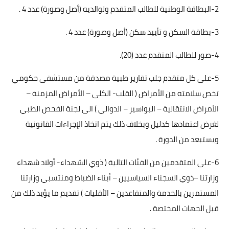
2-البطاقة الوطنية للطالب المتقدم ولوالديه (أصل وصورة) عدد 4 .
3-بطاقة السكن و تأييد سكن (أصل وصورة) عدد 4 .
4-صور للطالب المتقدم عدد (20).
5-على كل متقدم جلب تقارير طبية مصدقة من مستشفى حكومي
تخص سلامته من الأمراض ( القلب- الكلى – الأمراض المزمنة –
الأمراض الانتقالية – البواسير – الدوالي ) الى لجنة الفحص الطبي
لغرض اعتمادها كدليل وبخلاف ذلك يتم اتخاذ الإجراءات القانونية
ويستبعد من الدورة .
6-على المتقدمين من الفئات التالية ( ذوي الشهداء- أولاد شهداء
وزارتنا –ذوي السجناء السياسيين – أبناء الضباط ومنتسبي وزارتنا
المستمرين بالخدمة والمتقاعدين – الأقليات ) تقديم ما يؤيد ذلك من
قبل الجهات المختصة .