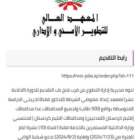
رابط التقديم
https://moi-jobs.iq/order.php?id=111
تنوه مديرية إدارة التطوع عن قرب فتح باب التقديم للدورة (الحادية
عشر) لمعهد إعداد مفوضي الشرطة (للذكور فقط) لخريجي الدراسة
المتوسطة بواقع (500 طالب) ولجميع المحافظات عدا محافظات
إقليم كردستان (للمدنيين) ومحافظات اقليم كردستان ( لمنتسبي
وزارة الداخلية المستمرين بالخدمة فقط ) لمدة (10) عشرة ايام
للفترة من (2024/7/23) ولغاية (2024/8/2) ندعو شبابنا الواعي