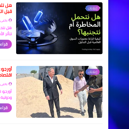
هل نتح
إعلانات
قبل ال
يحيى 
هل نتحم
تتأثر ا
قراءة
أورجو:
إعلانات
اقتصاد
يحيى 
أورجو: 
ودولية 
قراءة