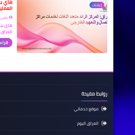
هاي بي
إعلانات
العملي
يحيى 
هاي بير
العراق 
قراءة
روابط مفيدة
موقع خدماتي
العراق اليوم