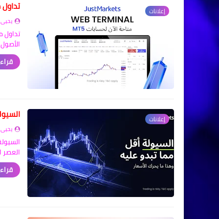
تداول مباشرة م
إعلانات
يحيى 
الأصول العا
قراءة
السيولة
إعلانات
يحيى 
السيولة
العصر ا
قراءة