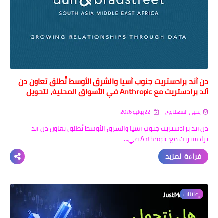
دن آند برادستريت جنوب آسيا والشرق الأوسط تُطلق تعاون دن
آند برادستريت مع Anthropic في الأسواق المحلية، لتحويل
الامتثال المعتمد على الذكاء الاصطناعي عبر Claude
يحيى السهلاوي
22 يوليو 2026
دن آند برادستريت جنوب آسيا والشرق الأوسط تُطلق تعاون دن آند
برادستريت مع Anthropic في…
قراءة المزيد
إعلانات