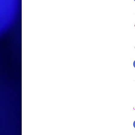
م 1- عوائل