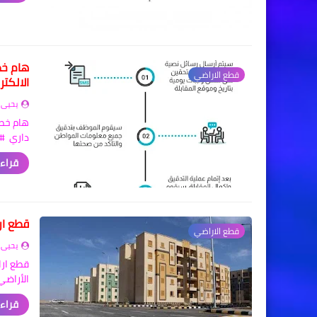
هام خط
قطع الاراضي
الالكتر
يحيى 
هام خطو
داري #وظائف
قراءة
قطع ارا
قطع الاراضي
يحيى 
قطع اراض
الأراضي
قراءة