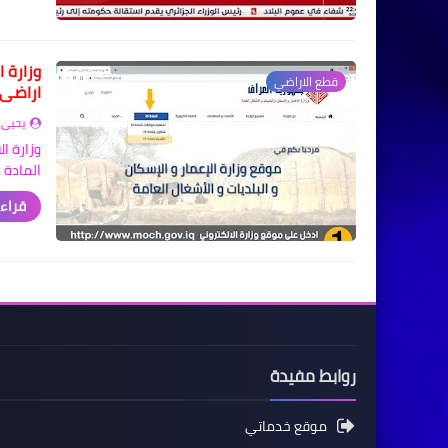
وزارة 
قطع الاراضي
اراضي وفق
يحيى 
وزارة ا
المادة 25/ ثالثاً تعلن وزارة الا…
قراءة
روابط مفيدة
موقع خدماتي