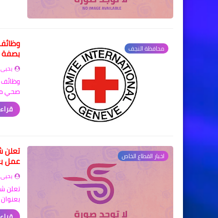
وظائف 
محافظة النجف
بصفة 
يحيى 
وظائف ش
صحي مي
قراءة
اخبار القطاع الخاص
عمل بع
يحيى 
بعنوان 
قراءة