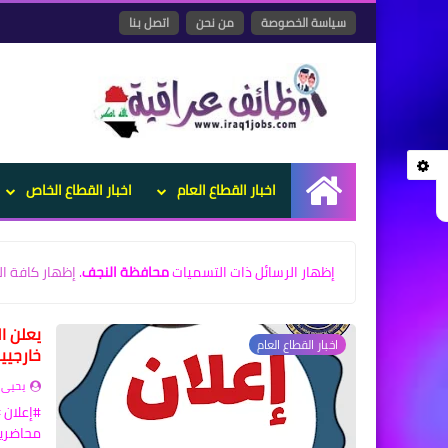
سياسة الخصوصة
من نحن
اتصل بنا
اخبار القطاع العام
اخبار القطاع الخاص
الرئيسية
‏إظهار الرسائل ذات التسميات
محافظة النجف
.
إظهار كافة ال
يعلن ا
اخبار القطاع العام
خارجيين ل
يحيى 
#إعلان 
محاضرين