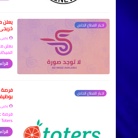
يعلن م
اخبار القطاع الخاص
خريجي 
يحيى 
يعلن مع
الميكان
قراءة
اخبار القطاع الخاص
بوظيفة  Manager
يحيى 
Manager Toters 
قراءة