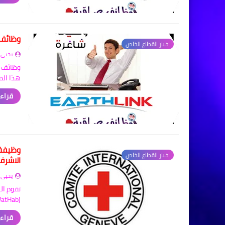
وظائف ف
اخبار القطاع الخاص
يحيى 
هذا ال
قراءة
وظيفة 
اخبار القطاع الخاص
الاشرف
يحيى 
تقوم ال
(WatHab) - مدير مشروع IRCS لوفدتها الف…
قراءة