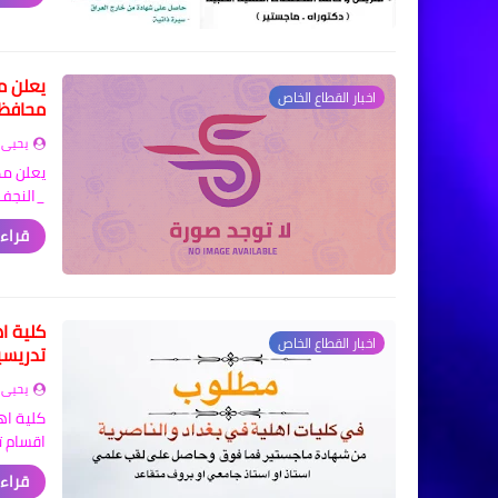
يعلن م
اخبار القطاع الخاص
محافظ
يحيى 
_النجف ٢- كركوك ٣- العمارة 
قراءة
كلية ا
اخبار القطاع الخاص
تدريسي
يحيى 
كلية اه
اقسام ت
قراءة