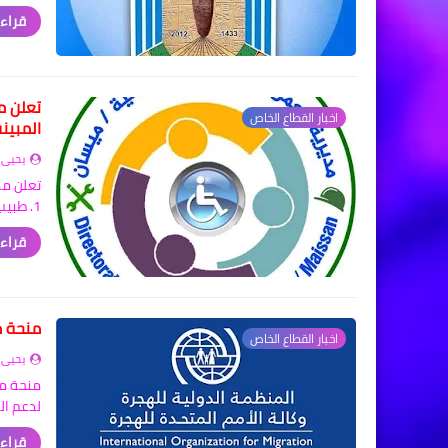
قراءة
تعلن م
اخبار القطاع الخاص
المبينة
يحيى 
تعلن مد
1. طبيب عدد 1 قسم OHSE شركة ان…
قراءة
منحة م
اخبار القطاع الخاص
يحيى 
منحة ما
لدعم ال
قراءة