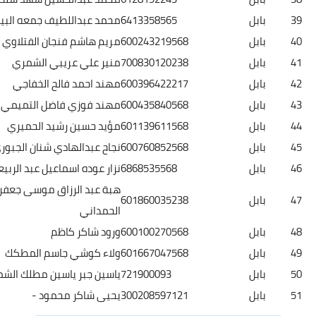
بابل
6413358565
محمد عبداللطيف جمعه البياتي
بابل
600243219568
مريم هاشم فنجان الفتلاوي
بابل
700830120238
منير علي عريبي الشمري
بابل
600396422217
مهند احمد فالح الخفاجي
بابل
600435840568
مهند فوزي فاضل التميمي
بابل
601139611568
مؤيد حسين رشيد الحميري
بابل
600760852568
نجاح عبدالهادي شنان الجبوري
بابل
6868535568
نزار عوده اسماعيل عبد الربيعي
هبة عبد الرزاق موسى جعفر
بابل
601860035238
الحمداني
بابل
600100270568
ورود شاكر كاظم
بابل
601667047568
ولاء كوشي جاسم المطكك
بابل
721900093
ياسين جبر ياسين مطلك الشمري
بابل
300208597121
يحيى شاكر محمود -