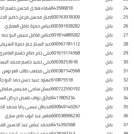
بابل
643566818
شفاء هادي محسن جاسم الخفاجي
بابل
600763978309
صبار محسن مزعل خضير الجنابي
بابل
600391928282
عباس حمزة غافل العماري
بابل
601814889282
عباس فاضل عبيس البو عنه
بابل
600567781112
عبد الستار جبار حمزة الشريفي
بابل
601615174568
علي جابر صالح جاسم العامري
بابل
60039253618
علي حميد جاسم محمد اليساري
بابل
600387140568
علي مصعب طالب العرنوس
بابل
610875518
عهود عبيد حسن حمد البو جاسم
بابل
600722550192
غسان سامي محيسن سلمان فريجي
بابل
6417805234
فائق نواف ناهض حركان السعيداني
بابل
600849140267
قحطان عيسى رضا محمد الطائي
بابل
600538996230
ماهر عبد ايوب ناصر ساري
بابل
6414392568
محمد عباس عبد الحسين المحاويلي
بابل
6128192243
محمد عبدالحسين شهد سلطاني