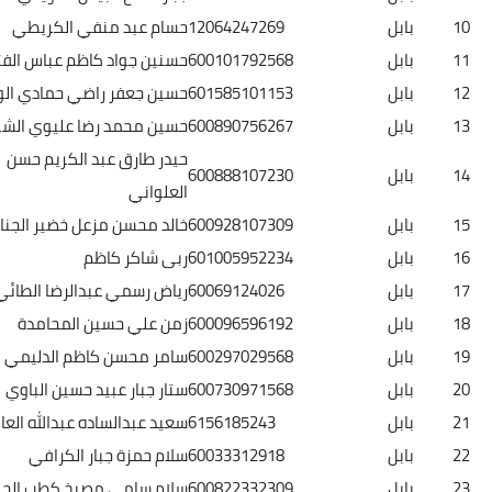
بابل
12064247269
حسام عبد منفي الكريطي
بابل
600101792568
حسنين جواد كاظم عباس الفتلاوي
بابل
601585101153
حسين جعفر راضي حمادي الوسمي
بابل
600890756267
حسين محمد رضا عليوي الشريفي
حيدر طارق عبد الكريم حسن
بابل
600888107230
العلواني
بابل
600928107309
خالد محسن مزعل خضير الجنابي
بابل
601005952234
ربى شاكر كاظم
بابل
60069124026
رياض رسمي عبدالرضا الطائي
بابل
600096596192
زمن علي حسين المحامدة
بابل
600297029568
سامر محسن كاظم الدليمي
بابل
600730971568
ستار جبار عبيد حسين الباوي
بابل
6156185243
سعيد عبدالساده عبدالله العاصمي
بابل
60033312918
سلام حمزة جبار الكرافي
بابل
600822332309
سلام سامي مصيخ كطب الجنابي