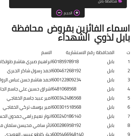
محافظة بابل
اخبار الطلبة
الحجم
الاخبار العامة
ماء الفائزين بقروض محافظة
بل لذوي الشهداء
المحافظة
رقم الاستشارية
الاسم
بابل
60185978918
ابراهيم صبري هاشم طولكاني
بابل
600467268192
احمد رسول شاكر الجبري
بابل
600122809234
احمد هاشم حسن عباس الرواشدي
بابل
6481068568
اشراق حسين علي جاسم الجاسم
بابل
600342486568
امير عبيد جاسم الخفاجي
بابل
600301518568
امير يوسف تركي الخفاجي
بابل
600240186140
انوار نعيم راهي حمدون الحسيني
بابل
600286958192
ثائر سامي محيسن سلمان مزيجي
بابل
6005466948140
جبار كاطع عبيس العويدي