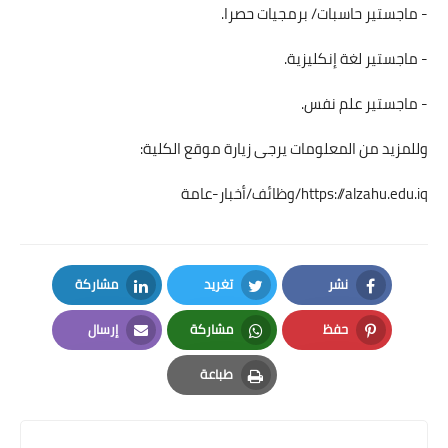
- ماجستير حاسبات/ برمجيات حصرا.
- ماجستير لغة إنكليزية.
- ماجستير علم نفس.
وللمزيد من المعلومات يرجى زيارة موقع الكلية:
https://alzahu.edu.iq/وظائف/أخبار-عامة
نشر
تغريد
مشاركة
LinkedIn
Twitter
Facebook
حفظ
مشاركة
إرسال
Email
Whatsapp
Pinterest
طباعة
Print