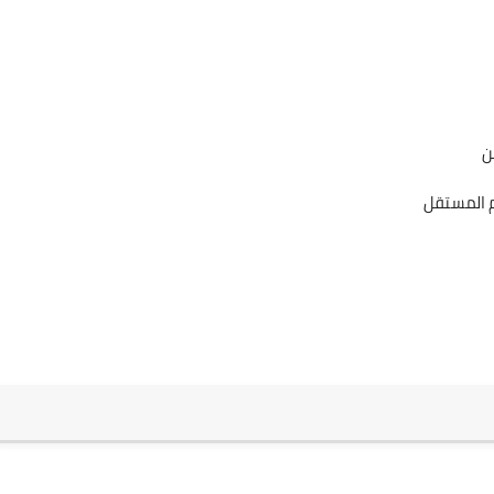
ن
م المستقل