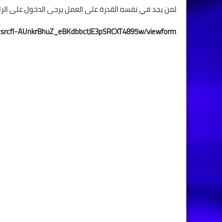
لمن يجد في نفسه القدرة على العمل يرجى الدخول على الراب
3ZcsrcfI-AUnkrBhuZ_eBKdbbctJE3pSRCXT4895w/viewform