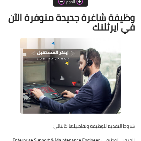
الحجم
اخبار الطلبة
وظيفة
شاغرة جديدة متوفرة الآن
الاخبار العامة
في ايرثلنك
شروط التقديم للوظيفة وتفاصيلها كالتالي:
العنوان الوظيفي: Enterprise Support & Maintenance Engineer