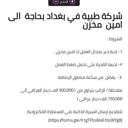
الحجم
اخبار الطلبة
شركة طبية في بغداد بحاجة الى
الاخبار العامة
امين مخزن
الشروط :
1- لدية خبر بمجال العمل ك امين مخزن .
٢- لديها القدرة على تحمل ضغط العمل
3- يفضل من سكنة مناطق الرصافة
ملاحظة / الراتب يتراوح من ( 500,000 الف دينار العراقي الى
750,000 الف دينار عراقي )
للتقديم ارسال السيرة الذاتية على الاستمارة الالكترونية
(https://forms.gle/h1gTPtoWa61bzWYg8)