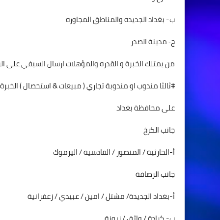
ب- بغداد الجديده والمناطق المجاوره
ج‐ مدينة الصدر
من يمتلك الخبرة و القدره والمؤهلات ارسال السيفي على الرقم 6222734
#ثالثا مندوب او مندوبة تجاري ( مبيعات & استحصال ) الخبر
على محافظة بغداد
جانب الكرخ
أ-الحارثية / المنصور / القادسية / اليرموك
جانب الرصافة
أ-بغداد الجديدة/ مشتل / امين / عبيدي / زعفرانية
ب- كرادة / واثق / زيونة