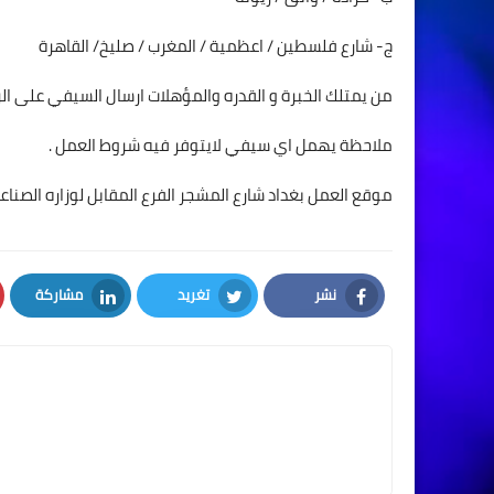
ج- شارع فلسطين / اعظمية / المغرب / صليخ/ القاهرة
من يمتلك الخبرة و القدره والمؤهلات ارسال السيفي على الرقم 7793330
ملاحظة يهمل اي سيفي لايتوفر فيه شروط العمل .
موقع العمل بغداد شارع المشجر الفرع المقابل لوزاره الصنا
نشر
تغريد
مشاركة
LinkedIn
Twitter
Facebook