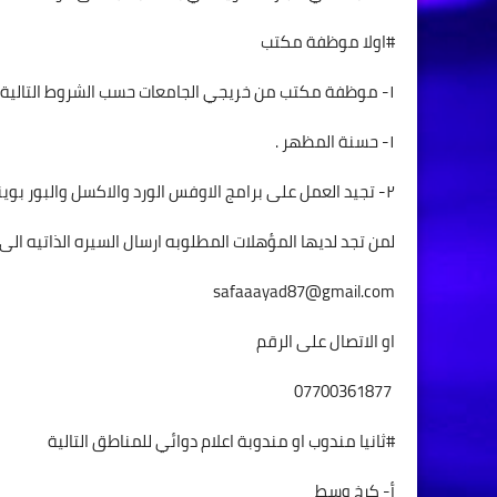
#اولا موظفة مكتب
١- موظفة مكتب من خريجي الجامعات حسب الشروط التالية :
١- حسنة المظهر .
٢- تجيد العمل على برامج الاوفس الورد والاكسل والبور بوينت .
لمن تجد لديها المؤهلات المطلوبه ارسال السيره الذاتيه الى ا
safaaayad87@gmail.com
او الاتصال على الرقم
07700361877
#ثانيا مندوب او مندوبة اعلام دوائي للمناطق التالية
أ- كرخ وسط