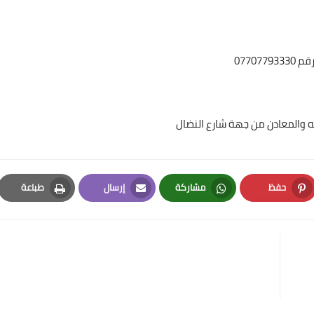
0770
عه والمعادن من جهة شارع النضال
حفظ
مشاركة
إرسال
طباعة
Print
Email
Whatsapp
Pinterest