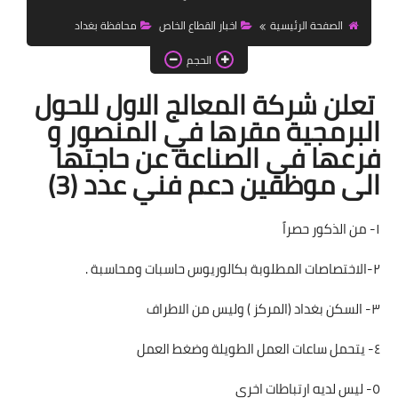
اخبار الطلبة
الصفحة الرئيسية
اخبار القطاع الخاص
محافظة بغداد
الاخبار العامة
الحجم
تعلن شركة المعالج الاول للحول
البرمجية مقرها في المنصور و
فرعها في الصناعة عن حاجتها
الى موظفين دعم فني عدد (3)
١- من الذكور حصراً
٢-الاختصاصات المطلوبة بكالوريوس حاسبات ومحاسبة .
٣- السكن بغداد (المركز ) وليس من الاطراف
٤- يتحمل ساعات العمل الطويلة وضغط العمل
٥- ليس لديه ارتباطات اخرى