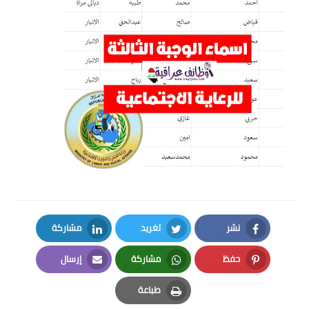
نشر
تغريد
مشاركة
LinkedIn
Twitter
Facebook
حفظ
مشاركة
إرسال
Email
Whatsapp
Pinterest
طباعة
Print