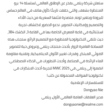
ستعلن شركة ريلمي بفخر عن الإطلاق العالمي لسلسلة 14 برو
المنتظرة بشغف، والتي حققت تاريخًا كأول هاتف في العالم حساس
للبرودة ويتغير لونه، متصدرة فئتها السعرية من حيث الأداء
والتصميم وإمكانيات التصوير. ندعو الحضور لاكتشاف تجربة
استثنائية في قاعة المعرض الخاصة بها في القاعة 3، الكشك 3B4،
حيث تلتقي التكنولوجيا المتطورة مع التصميم الرائع. ستجذب هذه
المساحة الغامرة الزوار بأحدث منتجات ريلمي وعروض حية للتصوير
الضوئي المبتكر، وقدرات تغيير الألوان الديناميكية، وتقنية مقاومة
الماء الرائدة في الصناعة، وأحدث التطورات في الذكاء الاصطناعي.
انضموا إلى ريلمي في MWC 2025 لتجربة أحدث الابتكارات في
تكنولوجيا الهواتف المحمولة عن كثب!
للاستفسارات الإعلامية
Dongyao Nie
مدير العلاقات العامة العالمي الأول، ريلمي
dongyaonie@realme.com