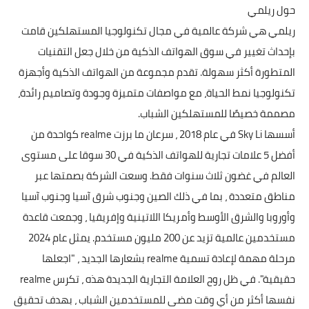
حول ريلمي
ريلمي هي شركة عالمية في مجال تكنولوجيا المستهلكين قامت
بإحداث تغيير في سوق الهواتف الذكية من خلال جعل التقنيات
المتطورة أكثر سهولة. تقدم مجموعة من الهواتف الذكية وأجهزة
تكنولوجيا نمط الحياة، مع مواصفات متميزة وجودة وتصاميم رائدة،
مصممة خصيصًا للمستهلكين الشباب.
أسسها Sky Li في عام 2018 ، سرعان ما برزت realme كواحدة من
أفضل 5 علامات تجارية للهواتف الذكية في 30 سوقا على مستوى
العالم في غضون ثلاث سنوات فقط. وسعت الشركة بصمتها عبر
مناطق متعددة ، بما في ذلك الصين وجنوب شرق آسيا وجنوب آسيا
وأوروبا والشرق الأوسط وأمريكا اللاتينية وإفريقيا ، وجمعت قاعدة
مستخدمين عالمية تزيد عن 200 مليون مستخدم. يمثل عام 2024
مرحلة مهمة لإعادة تسمية realme بشعارها الجديد ، "اجعلها
حقيقية". في ظل روح العلامة التجارية الجديدة هذه ، تكرس realme
نفسها أكثر من أي وقت مضى للمستخدمين الشباب ، بهدف تحقيق