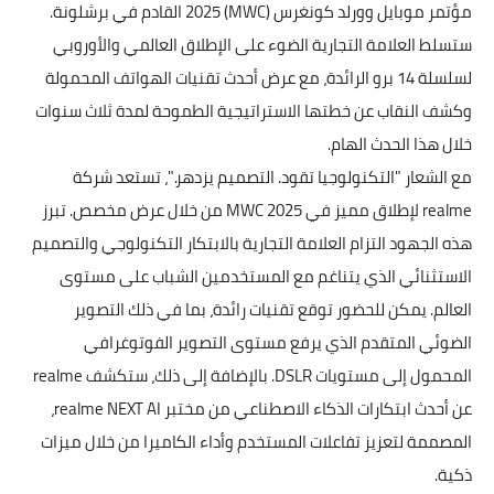
مؤتمر موبايل وورلد كونغرس (MWC) 2025 القادم في برشلونة.
ستسلط العلامة التجارية الضوء على الإطلاق العالمي والأوروبي
لسلسلة 14 برو الرائدة، مع عرض أحدث تقنيات الهواتف المحمولة
وكشف النقاب عن خطتها الاستراتيجية الطموحة لمدة ثلاث سنوات
خلال هذا الحدث الهام.
مع الشعار "التكنولوجيا تقود. التصميم يزدهر."، تستعد شركة
realme لإطلاق مميز في MWC 2025 من خلال عرض مخصص. تبرز
هذه الجهود التزام العلامة التجارية بالابتكار التكنولوجي والتصميم
الاستثنائي الذي يتناغم مع المستخدمين الشباب على مستوى
العالم. يمكن للحضور توقع تقنيات رائدة، بما في ذلك التصوير
الضوئي المتقدم الذي يرفع مستوى التصوير الفوتوغرافي
المحمول إلى مستويات DSLR. بالإضافة إلى ذلك، ستكشف realme
عن أحدث ابتكارات الذكاء الاصطناعي من مختبر realme NEXT AI،
المصممة لتعزيز تفاعلات المستخدم وأداء الكاميرا من خلال ميزات
ذكية.