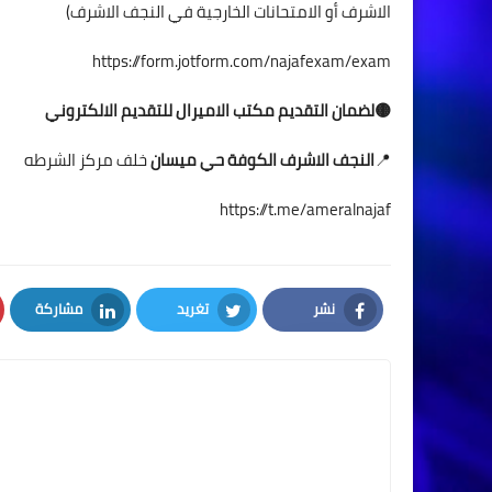
الاشرف أو الامتحانات الخارجية في النجف الاشرف)
https://form.jotform.com/najafexam/exam
🟡
لضمان التقديم
مكتب الاميرال للتقديم الالكتروني
📍
النجف الاشرف الكوفة حي ميسان
خلف مركز الشرطه
https://t.me/ameralnajaf
نشر
تغريد
مشاركة
LinkedIn
Twitter
Facebook