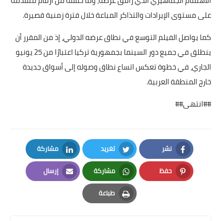
الاهتمام الجماهيري الذي رافق عرضه، وما حققه من أرقام متقدمة
على مستوى الإيرادات والتذاكر المباعة خلال فترة زمنية قصيرة.
كما يواصل الفيلم التوسع في نطاق عرضه الدولي، إذ من المقرر أن
ينطلق في جميع دور السينما بجمهورية تركيا اعتبارًا من 25 يونيو
الجاري، في خطوة تعكس اتساع نطاق وصوله إلى أسواق جديدة
خارج المنطقة العربية.
##انتهى##
نشر
تغريد
مشاركة
LinkedIn
Twitter
Facebook
حفظ
مشاركة
إرسال
Email
Whatsapp
Pinterest
طباعة
Print